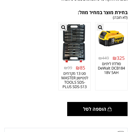
בחירת מוצר במחיר מוזל:
(לא חובה)
₪325
₪449
סוללת ליתיום
₪85
₪99
DeWalt DCB184
18V 5AH
סט 13 מקדחים
לפטישון MASTER
TOOLS SDS-
PLUS SDS-S13
הוספה לסל