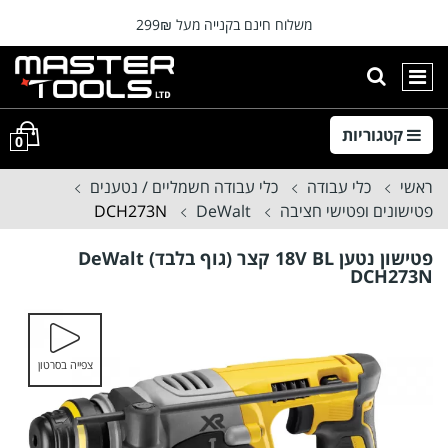
משלוח חינם בקנייה מעל 299₪
⭐המוצרים מתעדכנים מידי יום ⭐
הצגת חיפוש
ניווט ראשי
קטגוריות
0
ראשי
כלי עבודה
כלי עבודה חשמליים / נטענים
פטישונים ופטישי חציבה
DeWalt
DCH273N
פטישון נטען 18V BL קצר (גוף בלבד) DeWalt
DCH273N
צפייה בסרטון