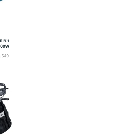
000W
₪549