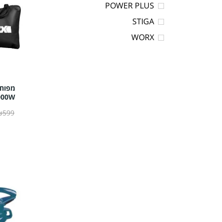
POWER PLUS
STIGA
WORX
מפוח 
000W
₪599