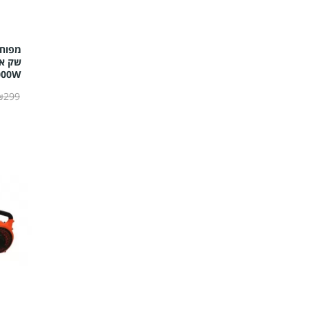
000W
₪299