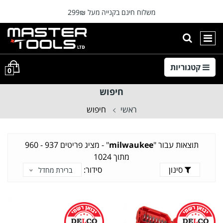
רה
משלוח חינם בקנייה מעל 299₪
⭐המוצרים מתעדכנים מידי יום ⭐
הצגת חיפוש
ניווט ראשי
קטגוריות
0
חיפוש
ראשי
חיפוש
תוצאות עבור "
milwaukee
" -
מציג פריטים 937 - 960
מתוך 1024
סינון
סידור:
ברירת מחדל