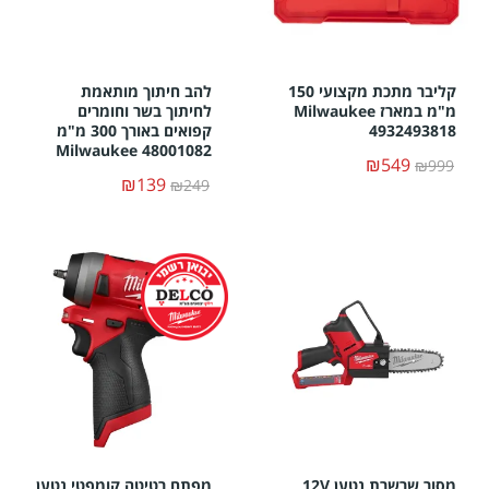
קליבר מתכת מקצועי 150
להב חיתוך מותאמת
מ"מ במארז Milwaukee
לחיתוך בשר וחומרים
4932493818
קפואים באורך 300 מ"מ
Milwaukee 48001082
₪549
₪999
₪139
₪249
מסור שרשרת נטען 12V
מפתח רטיטה קומפטי נטען