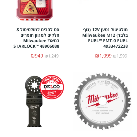
מולטיטול נטען 12V (גוף
סט להבים למולטיטול 8
בלבד) Milwaukee M12
חלקים למגוון חומרים
FUEL™ FMT-0 FUEL
במארז Milwaukee
STARLOCK™ 48906088
4933472238
₪949
₪1,099
₪1,249
₪1,599